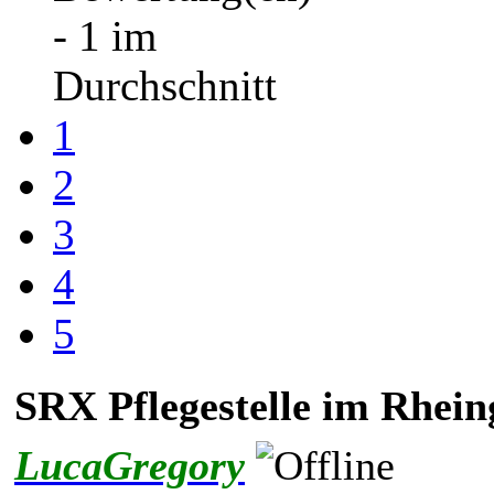
- 1 im
Durchschnitt
1
2
3
4
5
SRX Pflegestelle im Rhei
LucaGregory