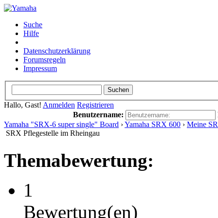
Suche
Hilfe
Datenschutzerklärung
Forumsregeln
Impressum
Hallo, Gast!
Anmelden
Registrieren
Benutzername:
Yamaha "SRX-6 super single" Board
›
Yamaha SRX 600
›
Meine SRX
SRX Pflegestelle im Rheingau
Themabewertung:
1
Bewertung(en)