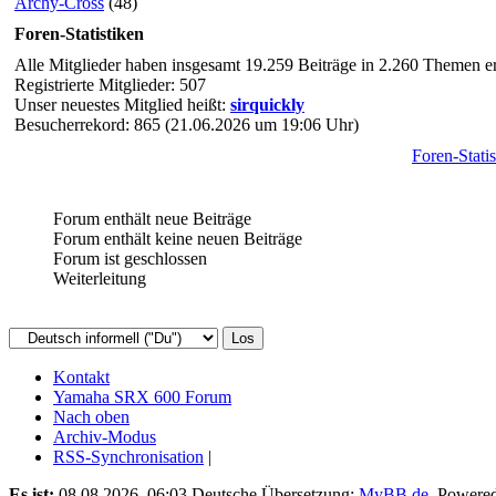
Archy-Cross
(48)
Foren-Statistiken
Alle Mitglieder haben insgesamt 19.259 Beiträge in 2.260 Themen ers
Registrierte Mitglieder: 507
Unser neuestes Mitglied heißt:
sirquickly
Besucherrekord: 865 (21.06.2026 um 19:06 Uhr)
Foren-Statis
Forum enthält neue Beiträge
Forum enthält keine neuen Beiträge
Forum ist geschlossen
Weiterleitung
Kontakt
Yamaha SRX 600 Forum
Nach oben
Archiv-Modus
RSS-Synchronisation
|
Es ist:
08.08.2026, 06:03
Deutsche Übersetzung:
MyBB.de
, Powere