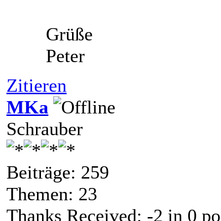
Grüße
Peter
Zitieren
MKa
Schrauber
Beiträge: 259
Themen: 23
Thanks Received:
-2
in 0 po