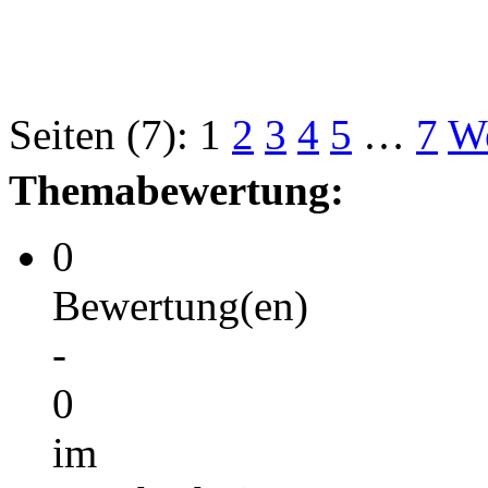
Seiten (7):
1
2
3
4
5
…
7
We
Themabewertung:
0
Bewertung(en)
-
0
im