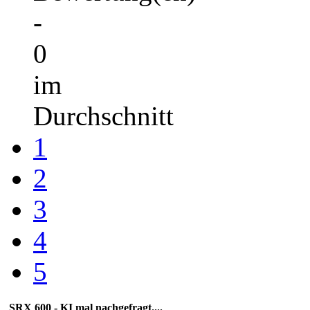
-
0
im
Durchschnitt
1
2
3
4
5
SRX 600 - KI mal nachgefragt....