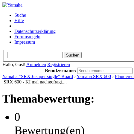
Suche
Hilfe
Datenschutzerklärung
Forumsregeln
Impressum
Hallo, Gast!
Anmelden
Registrieren
Benutzername:
Yamaha "SRX-6 super single" Board
›
Yamaha SRX 600
›
Plauderec
SRX 600 - KI mal nachgefragt....
Themabewertung:
0
Bewertung(en)