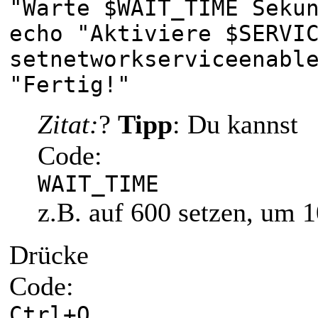
"Warte $WAIT_TIME Seku
echo "Aktiviere $SERVI
setnetworkserviceenabl
"Fertig!"
Zitat:
?
Tipp
: Du kannst
Code:
WAIT_TIME
z.B. auf 600 setzen, um 
Drücke
Code:
Ctrl+O