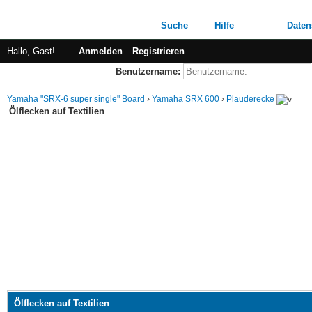
Suche
Hilfe
Daten
Hallo, Gast!
Anmelden
Registrieren
Benutzername:
Yamaha "SRX-6 super single" Board
›
Yamaha SRX 600
›
Plauderecke
Ölflecken auf Textilien
Ölflecken auf Textilien