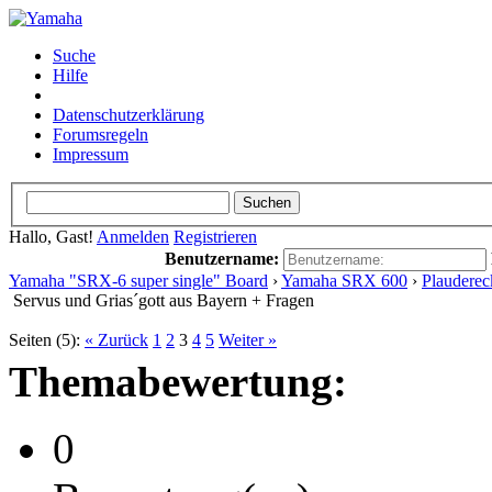
Suche
Hilfe
Datenschutzerklärung
Forumsregeln
Impressum
Hallo, Gast!
Anmelden
Registrieren
Benutzername:
Yamaha "SRX-6 super single" Board
›
Yamaha SRX 600
›
Plauderec
Servus und Grias´gott aus Bayern + Fragen
Seiten (5):
« Zurück
1
2
3
4
5
Weiter »
Themabewertung:
0