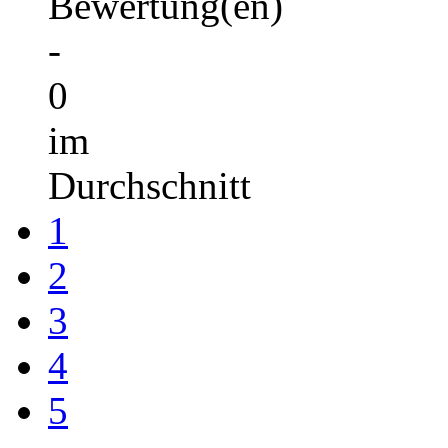
Bewertung(en)
-
0
im
Durchschnitt
1
2
3
4
5