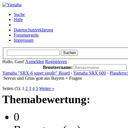
Suche
Hilfe
Datenschutzerklärung
Forumsregeln
Impressum
Hallo, Gast!
Anmelden
Registrieren
Benutzername:
Yamaha "SRX-6 super single" Board
›
Yamaha SRX 600
›
Plauderec
Servus und Grias´gott aus Bayern + Fragen
Seiten (5):
1
2
3
4
5
Weiter »
Themabewertung:
0