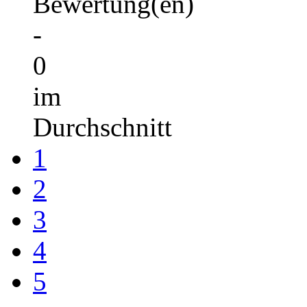
Bewertung(en)
-
0
im
Durchschnitt
1
2
3
4
5