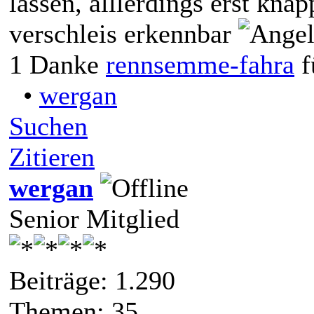
lassen, alllerdings erst kna
verschleis erkennbar
1 Danke
rennsemme-fahra
f
•
wergan
Suchen
Zitieren
wergan
Senior Mitglied
Beiträge: 1.290
Themen: 35